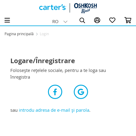
Haine bebelusi fete (0-24 luni)
Haine bebeluși băieți (0-24 luni)
Haine pentru Fetițe (2-14 ani)
Haine Băieți (2-14 ani)
Skip Hop
RO
Categorii
Categorii
Categorii
Categorii
Categorii
Vezi toate Haine bebelusi fete (0-24 luni)
Vezi toate Haine bebeluși băieți (0-24 luni)
Vezi toate Haine pentru Fetițe (2-14 ani)
Vezi toate Haine Băieți (2-14 ani)
Vezi toate Skip Hop
Pagina principală
Login
Rochițe pentru fetițe
Body Bebeluși Băieți
Fustițe și rochițe pentru fetițe (2-14 ani)
Pijamale băieți (2-14 ani)
Accesorii cărucioare
Body bebelusi fetițe
Salopeta baietei (0-24 luni)
Tricouri și bluze fete (2-14 ani)
Salopeta băieți (2-14 ani)
Accesorii pentru baie
Logare/Înregistrare
Pijamale fetițe
Pijamale bebeluși băieți (0-24 luni)
Ținute: seturi fetițe (2-14 ani)
Seturi de haine pentru băieți 2-14 ani
Alte accesorii
Folosește rețelele sociale, pentru a te loga sau
Salopete fetițe
Seturi nou-născuți băieți (0-24 luni)
Jachete și hanorac fetițe (2-14 ani)
Bluze, tricouri și cămașă băieți (2-14 ani)
Bavete
înregistra
Tricouri și Bluze pentru fetițe
Pantaloni baieti (0-24 luni)
Pantaloni fetite (2-14 ani)
Jachete și hanorace pentru băieți 2-14 ani
Cădițe pentru copii
Cardigane și jachete fetițe
Jachete si cardigan baieti (0-24 luni)
Lenjerie și ciorapi fetițe (2-14 ani)
Pantaloni băieți 2-14 ani
Cănuțe, Termosuri și Sticle pentru Copii
Seturi de haine pentru fetite
Accesorii pentru baieti (0-24 luni)
Pijamale fetițe (2-14 ani)
Lenjerie și accesorii pentru băieți de 2–14 ani
Genți pentru maternitate
sau
introdu adresa de e-mail și parola
.
Pantaloni pentru fetițe
Tricouri și bluze băieți (0-24 luni)
Salopete fetite (2-14 ani)
Jocuri de masă
Mărimi
Accesorii: căciuli si ciorapi pentru fetite
Jucarii interactive pentru bebeluși
2 ani
3 ani
4 ani
5 ani
Mărimi
Mărimi