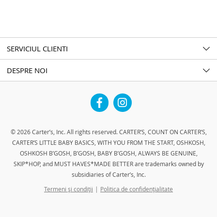
Jucării muzicale
2 ani
PRE
3 ani
0L
4 ani
3L
5 ani
6L
Mărimi
6 ani
7 ani
8 ani
10 ani
Jucării pentru baie
PRE
0L
3L
6L
6 ani
9L
7 ani
12L
8 ani
18L
10 ani
24L
11 ani
12 ani
Lămpi pentru copii și accesorii de camera
Colecții
9L
12L
18L
24L
Colecții
SERVICIUL CLIENTI
11 ani
12 ani
14T
Lănțișoare și cutii pentru suzete
De sărbători
Colecții
De sărbători
Colecții
DESPRE NOI
Măsuță pentru copii
De sărbători
Little Planet Organic
De sărbători
Noutăți
Premergătoare pentru copii
Little Planet Organic
Noutăți
Noutăți
Little Baby Basics
Facebook
Instagram
Rucsac pentru Copii și Părinți
Noutăți
Little Baby Basics
Little Baby Basics
Salteluțe de joacă
Little Baby Basics
© 2026 Carter’s, Inc. All rights reserved. CARTER’S, COUNT ON CARTER’S,
Veselă pentru Copii
CARTER’S LITTLE BABY BASICS, WITH YOU FROM THE START, OSHKOSH,
OSHKOSH B’GOSH, B’GOSH, BABY B’GOSH, ALWAYS BE GENUINE,
Zornăitoare și jucării dentiție
SKIP*HOP, and MUST HAVES*MADE BETTER are trademarks owned by
subsidiaries of Carter’s, Inc.
Colecții
Termeni și condiții
Politica de confidențialitate
La masă
Accesorii