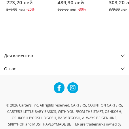
223,20
лей
489,30
лей
303,20
279,00
лей
-20%
699,00
лей
-30%
379,00
лей
Для клиентов
О нас
Facebook
Instagram
© 2026 Carter’s, Inc. All rights reserved. CARTER’S, COUNT ON CARTER’S,
CARTER’S LITTLE BABY BASICS, WITH YOU FROM THE START, OSHKOSH,
OSHKOSH B’GOSH, B’GOSH, BABY B’GOSH, ALWAYS BE GENUINE,
SKIP*HOP, and MUST HAVES*MADE BETTER are trademarks owned by