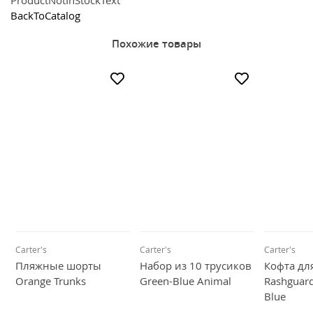
Рюкзаки и сумки
BackToCatalog
Всё для прогулки
Похожие товары
Игры и игрушки
Всё для купания
Carter's
Carter's
Carter's
Пляжные шорты
Набор из 10 трусиков
Кофта дл
Orange Trunks
Green-Blue Animal
Rashguard
Blue