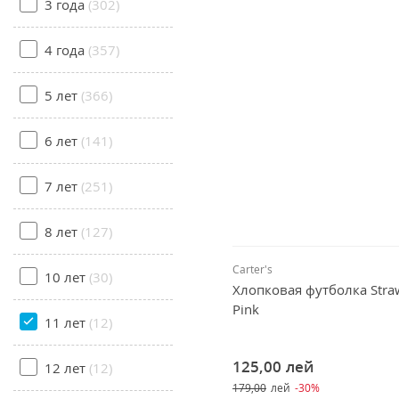
3 года
(302)
4 года
(357)
5 лет
(366)
6 лет
(141)
7 лет
(251)
8 лет
(127)
Carter's
10 лет
(30)
Хлопковая футболка Stra
Pink
11 лет
(12)
125,00
лей
12 лет
(12)
179,00
лей
-30%