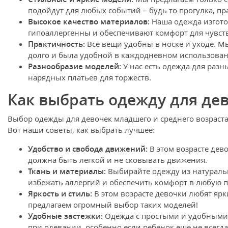
подойдут для любых событий – будь то прогулка, пр
Высокое качество материалов:
Наша одежда изгото
гипоаллергенны и обеспечивают комфорт для чувст
Практичность:
Все вещи удобны в носке и уходе. М
долго и была удобной в каждодневном использован
Разнообразие моделей:
У нас есть одежда для разн
нарядных платьев для торжеств.
Как выбрать одежду для дев
Выбор одежды для девочек младшего и среднего возраст
Вот наши советы, как выбрать лучшее:
Удобство и свобода движений:
В этом возрасте дев
должна быть легкой и не сковывать движения.
Ткань и материалы:
Выбирайте одежду из натуральн
избежать аллергий и обеспечить комфорт в любую п
Яркость и стиль:
В этом возрасте девочки любят яр
предлагаем огромный выбор таких моделей!
Удобные застежки:
Одежда с простыми и удобными
при одевании, особенно если ребенок еще не всегда