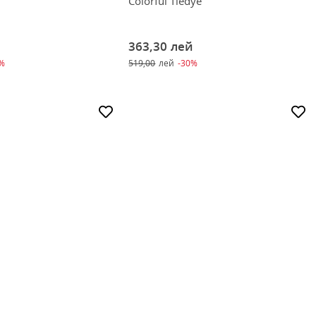
Colorful Tiedye
й
363,30
лей
0%
519,00
лей
-30%