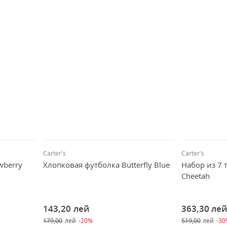
Carter's
Carter's
wberry
Хлопковая футболка Butterfly Blue
Набор из 7 
Cheetah
143,20
лей
363,30
ле
179,00
лей
-20%
519,00
лей
-3