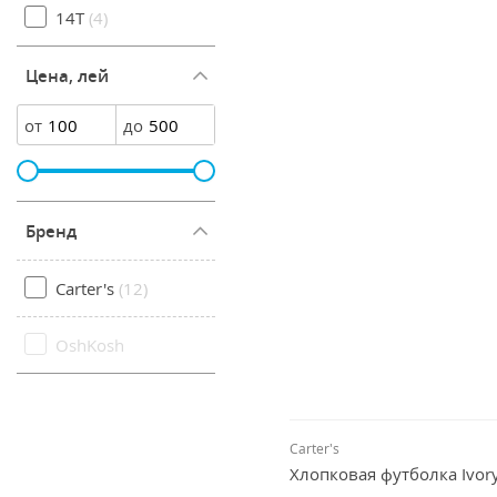
14T
(4)
Цена, лей
от
до
Бренд
Carter's
(12)
OshKosh
Carter's
Хлопковая футболка Ivor