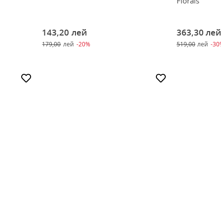
Florals
143,20
лей
363,30
ле
179,00
лей
-20%
519,00
лей
-3