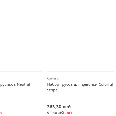
Carter's
трусиков Neutral
Набор трусов для девочки Colorful
Stripe
й
363,30
лей
0%
519,00
лей
-30%