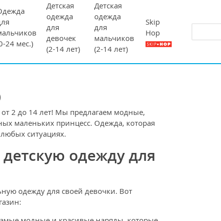
Детская
Детская
Одежда
одежда
одежда
Skip
для
для
для
Hop
мальчиков
девочек
мальчиков
(0-24 мес.)
(2-14 лет)
(2-14 лет)
)
от 2 до 14 лет! Мы предлагаем модные,
ых маленьких принцесс. Одежда, которая
 любых ситуациях.
 детскую одежду для
ную одежду для своей девочки. Вот
газин:
амые модные и красивые наряды, которые