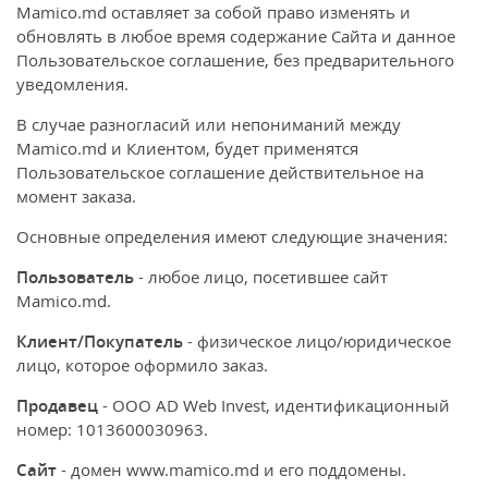
Интерактивные игрушки для малышей
Mamico.md оставляет за собой право изменять и
2 года
PRE
3 года
0М
4 года
3М
5 лет
6М
Размеры
6 лет
7 лет
8 лет
10 лет
обновлять в любое время содержание Сайта и данное
Настольные игры для детей
PRE
0М
3М
6М
Пользовательское соглашение, без предварительного
6 лет
9М
7 лет
12М
8 лет
18М
10 лет
24М
11 лет
12 лет
Погремушки
уведомления.
Подборки
9М
12М
18М
24М
Подборки
11 лет
12 лет
14T
Поильник для детей
В случае разногласий или непониманий между
Рождество
Подборки
Рождество
Подборки
Mamico.md и Клиентом, будет применятся
Развивающие коврики для детей
Рождество
Little Planet Organic
Пользовательское соглашение действительное на
Рождество
Новинки
момент заказа.
Рюкзаки и ланчбоксы
Little Planet Organic
Новинки
Новинки
Слюнявчики, нагрудники
Основные определения имеют следующие значения:
Новинки
Сумки для роддома
Пользователь
- любое лицо, посетившее сайт
Mamico.md.
Ходунки для детей
Клиент/Покупатель
- физическое лицо/юридическое
Цепочки и футляры для пустышек
лицо, которое оформило заказ.
Подборки
Продавец
- ООО AD Web Invest, идентификационный
номер: 1013600030963.
Всё для кормления
Сайт
- домен www.mamico.md и его поддомены.
Аксессуары