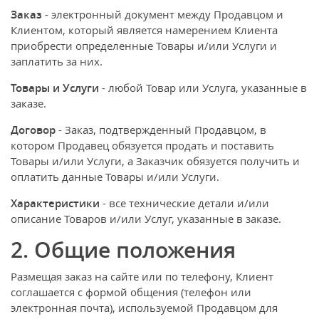
Рюкзаки и сумки
Заказ
- электронный документ между Продавцом и
Клиентом, который является намерением Клиента
Всё для прогулки
приобрести определенные Товары и/или Услуги и
заплатить за них.
Игры и игрушки
Товары и Услуги
- любой Товар или Услуга, указанные в
Всё для купания
заказе.
Договор
- Заказ, подтвержденный Продавцом, в
котором Продавец обязуется продать и поставить
Товары и/или Услуги, а Заказчик обязуется получить и
оплатить данные Товары и/или Услуги.
Характеристики
- все технические детали и/или
описание Товаров и/или Услуг, указанные в заказе.
2. Общие положения
Размещая заказ на сайте или по телефону, Клиент
соглашается с формой общения (телефон или
электронная почта), используемой Продавцом для