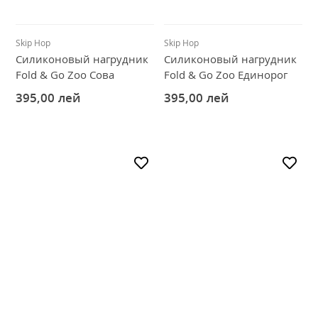
Рюкзаки и сумки
Всё для прогулки
Skip Hop
Skip Hop
Силиконовый нагрудник
Силиконовый нагрудник
Игры и игрушки
Fold & Go Zoo Сова
Fold & Go Zoo Единорог
Всё для купания
395,00
лей
395,00
лей