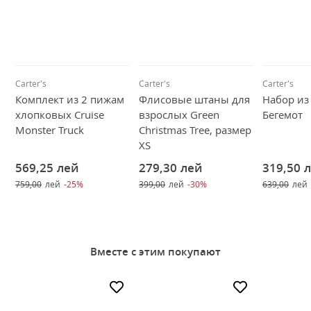
Carter's
Carter's
Carter's
Комплект из 2 пижам
Флисовые штаны для
Набор из
хлопковых Cruise
взрослых Green
Бегемот
Monster Truck
Christmas Tree, размер
XS
569,25
лей
279,30
лей
319,50
759,00
лей
-25%
399,00
лей
-30%
639,00
лей
Вместе с этим покупают