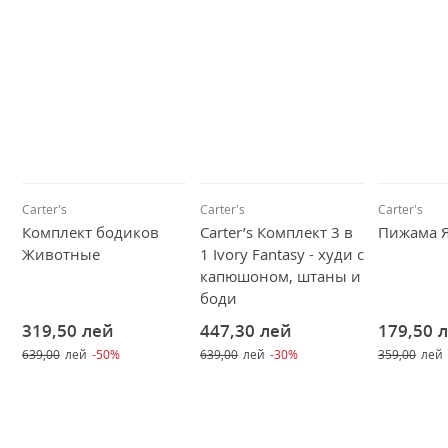
Carter's
Carter's
Carter's
Комплект бодиков
Carter’s Комплект 3 в
Пижама 
Животные
1 Ivory Fantasy - худи с
капюшоном, штаны и
боди
319,50
лей
447,30
лей
179,50
639,00
лей
-50%
639,00
лей
-30%
359,00
лей