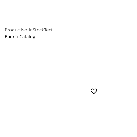
ProductNotInStockText
BackToCatalog