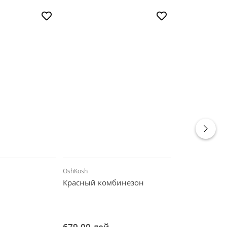
OshKosh
Carter's
Красный комбинезон
Футболка по
679,00
лей
439,00
лей