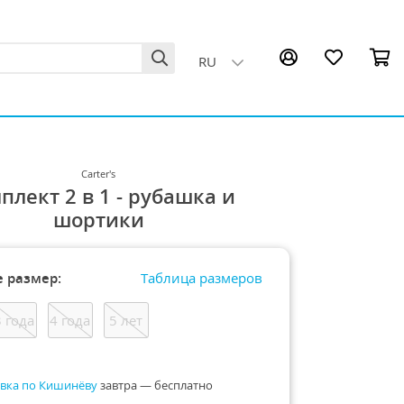
RU
Carter's
плект 2 в 1 - рубашка и
шортики
 размер:
Таблица размеров
3 года
4 года
5 лет
вка по Кишинёву
завтра — бесплатно