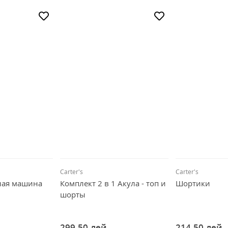
Carter's
Carter's
ная машина
Комплект 2 в 1 Акула - топ и
Шортики
шорты
299,50
лей
214,50
лей