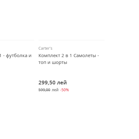
Carter's
1 - футболка и
Комплект 2 в 1 Самолеты -
топ и шорты
299,50
лей
599,00
лей
-50%