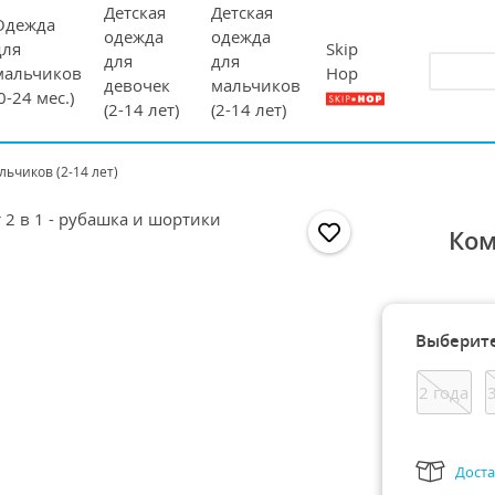
Детская
Детская
Одежда
одежда
одежда
Skip
для
для
для
Hop
мальчиков
девочек
мальчиков
(0-24 мес.)
(2-14 лет)
(2-14 лет)
льчиков (2-14 лет)
Ком
Выберите
2 года
Доста