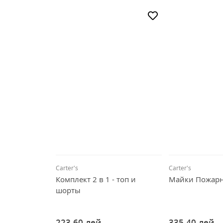
Carter's
Carter's
Комплект 2 в 1 - топ и
Майки Пожар
шорты
223,60
лей
335,40
лей