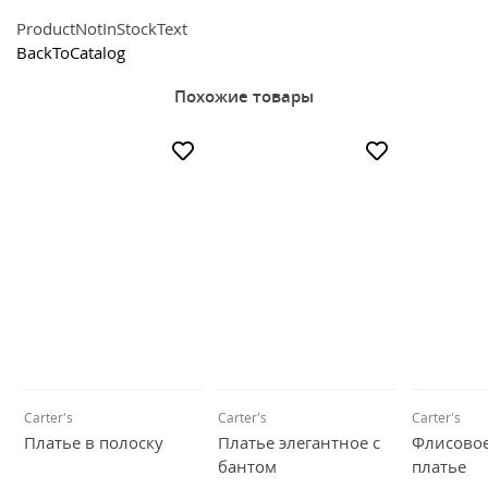
Рюкзаки и сумки
ProductNotInStockText
BackToCatalog
Всё для прогулки
Похожие товары
Игры и игрушки
Всё для купания
Carter's
Carter's
Carter's
Платье в полоску
Платье элегантное с
Флисовое
бантом
платье