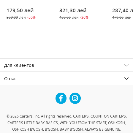
179,50
лей
321,30
лей
287,40
359,00
лей
-50%
459,00
лей
-30%
479,00
лей
Для клиентов
О нас
Facebook
Instagram
© 2026 Carter’s, Inc. All rights reserved. CARTER’S, COUNT ON CARTER’S,
CARTER’S LITTLE BABY BASICS, WITH YOU FROM THE START, OSHKOSH,
OSHKOSH B’GOSH, B’GOSH, BABY B’GOSH, ALWAYS BE GENUINE,