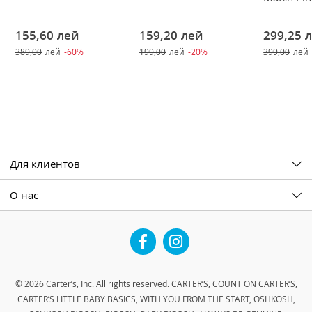
155,60
лей
159,20
лей
299,25
389,00
лей
-60%
199,00
лей
-20%
399,00
лей
Для клиентов
О нас
Facebook
Instagram
© 2026 Carter’s, Inc. All rights reserved. CARTER’S, COUNT ON CARTER’S,
CARTER’S LITTLE BABY BASICS, WITH YOU FROM THE START, OSHKOSH,