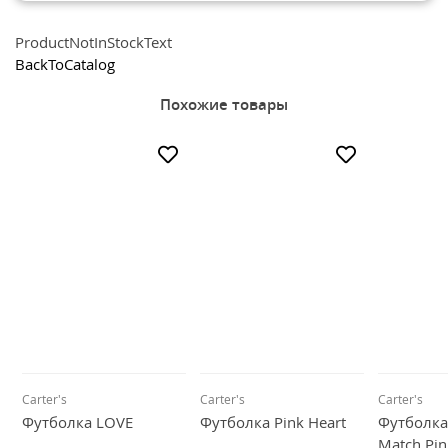
Рюкзаки и сумки
ProductNotInStockText
Всё для прогулки
BackToCatalog
Игры и игрушки
Похожие товары
Всё для купания
Carter's
Carter's
Carter's
Футболка LOVE
Футболка Pink Heart
Футболка 
Match Pin