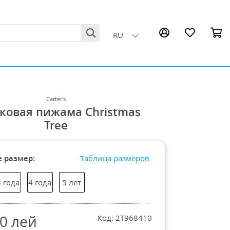
RU
Carter's
ковая пижама Christmas
Tree
 размер:
Таблица размеров
3 года
4 года
5 лет
30
лей
Код: 2T968410