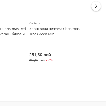
Carter's
Carter's
1 Christmas Red
Хлопковая пижама Christmas
Комплект 3 в
erall - блуза и
Tree Green Mini
Tree - пижам
251,30
лей
391,30
лей
359,00
лей
-30%
559,00
лей
-30