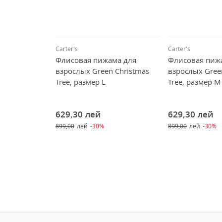
Carter's
Carter's
Флисовая пижама для
Флисовая пиж
взрослых Green Christmas
взрослых Gree
Tree, размер L
Tree, размер M
629,30
лей
629,30
лей
899,00
лей
-30%
899,00
лей
-30%