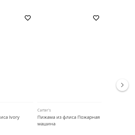
Carter's
Carter's
иса Ivory
Пижама из флиса Пожарная
Пижама из фл
машина