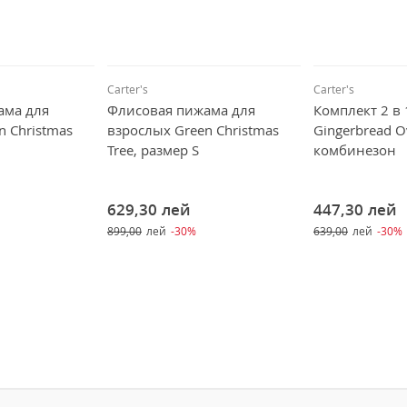
Carter's
Carter's
ама для
Флисовая пижама для
Комплект 2 в 
n Christmas
взрослых Green Christmas
Gingerbread Ov
Tree, размер S
комбинезон
629,30
лей
447,30
лей
899,00
лей
-30%
639,00
лей
-30%