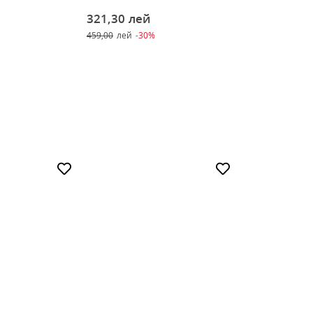
321,30
лей
251,30
лей
459,00
лей
-30%
359,00
лей
-30