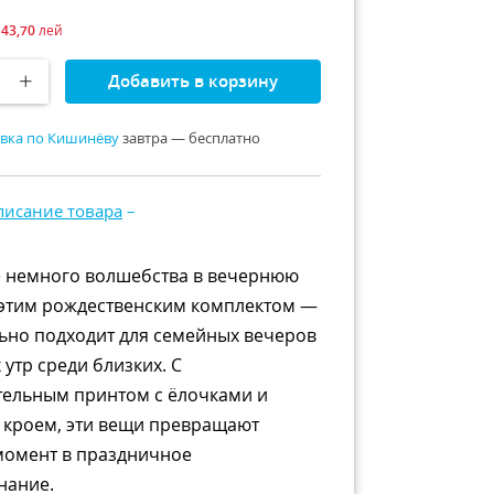
143,70
лей
Добавить в корзину
вка по Кишинёву
завтра — бесплатно
писание товара
–
е немного волшебства в вечернюю
 этим рождественским комплектом —
ьно подходит для семейных вечеров
 утр среди близких. С
ельным принтом с ёлочками и
 кроем, эти вещи превращают
момент в праздничное
нание.