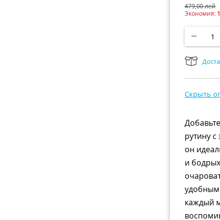
479,00
лей
Экономия:
Доста
Скрыть о
Добавьт
рутину с
он идеал
и бодрых
очароват
удобным
каждый 
воспоми