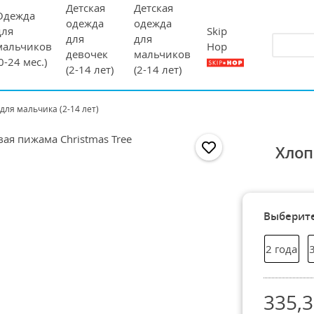
Детская
Детская
Одежда
одежда
одежда
Skip
для
для
для
Hop
мальчиков
девочек
мальчиков
(0-24 мес.)
(2-14 лет)
(2-14 лет)
для мальчика (2-14 лет)
Хлоп
Выберите
2 года
335,