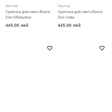
Рюкзаки и сумки
Skip Hop
Skip Hop
Сумочка для ланч-бокса
Сумочка для ланч-бокса
Всё для прогулки
Zoo Обезьяна
Zoo Сова
Игры и игрушки
445,00
лей
445,00
лей
Всё для купания