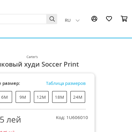
RU
Carter's
ковый худи Soccer Print
 размер:
Таблица размеров
6М
9М
12М
18М
24М
25
лей
Код: 1U606010