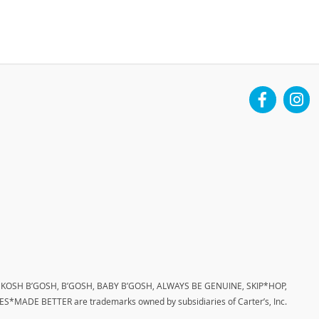
Facebook
Instag
 OSHKOSH B’GOSH, B’GOSH, BABY B’GOSH, ALWAYS BE GENUINE, SKIP*HOP,
*MADE BETTER are trademarks owned by subsidiaries of Carter’s, Inc.