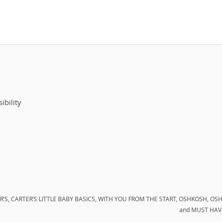
ibility
CARTER’S, CARTER’S LITTLE BABY BASICS, WITH YOU FROM THE START, OSHKOSH,
and MUST HAVES