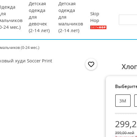
Детская
Детская
Одежда
одежда
одежда
Skip
для
для
для
Hop
мальчиков
девочек
мальчиков
(0-24 мес.)
(2-14 лет)
(2-14 лет)
мальчиков (0-24 мес.)
Хлоп
Выберите
3М
299,
399,00
лей