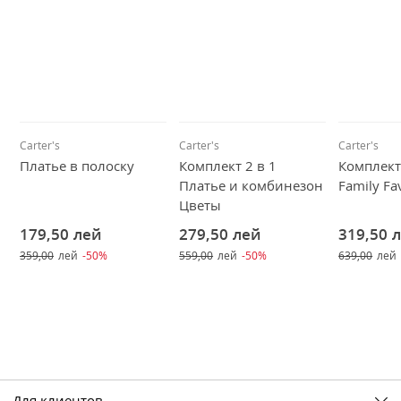
Carter's
Carter's
Carter's
Платье в полоску
Комплект 2 в 1
Комплект
Платье и комбинезон
Family Fa
Цветы
179,50
лей
279,50
лей
319,50
359,00
лей
-50%
559,00
лей
-50%
639,00
лей
Для клиентов