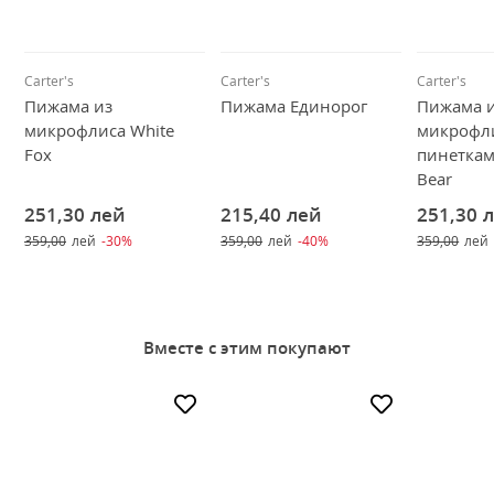
Carter's
Carter's
Carter's
Пижама из
Пижама Единорог
Пижама 
микрофлиса White
микрофли
Fox
пинетками
Bear
251,30
лей
215,40
лей
251,30
359,00
лей
-30%
359,00
лей
-40%
359,00
лей
Вместе с этим покупают