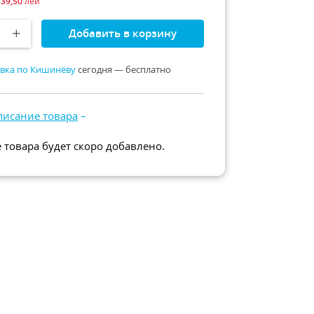
339,50
лей
Добавить в корзину
вка по Кишинёву
сегодня — бесплатно
писание товара
–
 товара будет скоро добавлено.