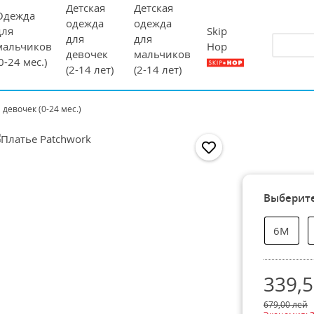
Детская
Детская
Одежда
одежда
одежда
Skip
для
для
для
Hop
мальчиков
девочек
мальчиков
(0-24 мес.)
(2-14 лет)
(2-14 лет)
девочек (0-24 мес.)
Выберите
6М
339,
679,00
лей