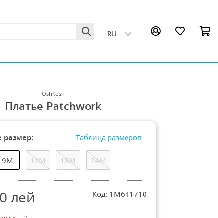
RU
OshKosh
Платье Patchwork
 размер:
Таблица размеров
9М
12М
18М
24М
50
лей
Код: 1M641710