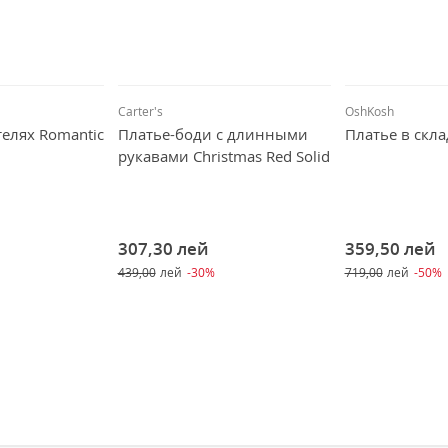
Carter's
OshKosh
телях Romantic
Платье-боди с длинными
Платье в скла
рукавами Christmas Red Solid
307,30
лей
359,50
лей
439,00
лей
-30%
719,00
лей
-50%