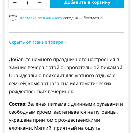
Добавить в корзину
Рюкзаки и сумки
Всё для прогулки
Доставка по Кишинёву
сегодня — бесплатно
Игры и игрушки
Всё для купания
Скрыть описание товара
–
Добавьте немного праздничного настроения в
зимние вечера с этой очаровательной пижамой!
Она идеально подходит для уютного отдыха с
семьей, комфортного сна или тематических
рождественских вечеринок.
Состав:
Зеленая пижама с длинными рукавами и
свободным кроем, застегивается на пуговицы,
украшена принтом с рождественскими
елочками. Мягкий, приятный на ощупь