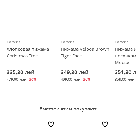
Carter's
Carter's
Carter's
Хлопковая пижама
Пижама Velboa Brown
Пижама и
Christmas Tree
Tiger Face
носочкам
Moose
335,30
лей
349,30
лей
251,30
479,00
лей
-30%
499,00
лей
-30%
359,00
лей
Вместе с этим покупают