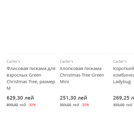
Carter's
Carter's
Carter's
Флисовая пижама для
Хлопковая пижама
Коротки
взрослых Green
Christmas Tree Green
комбинез
Christmas Tree, размер
Mini
Ladybug
M
629,30
лей
251,30
лей
269,25
899,00
лей
-30%
359,00
лей
-30%
359,00
лей