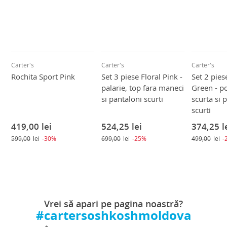
Carter's
Carter's
Carter's
Rochita Sport Pink
Set 3 piese Floral Pink -
Set 2 pies
palarie, top fara maneci
Green - p
si pantaloni scurti
scurta si 
scurti
419,00
lei
524,25
lei
374,25
l
599,00
lei
-30%
699,00
lei
-25%
499,00
lei
-
Vrei să apari pe pagina noastră?
#cartersoshkoshmoldova