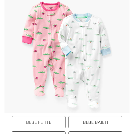
Rucsacuri și genți
La plimbare
Jocuri și jucării
Pentru baie
BEBE FETITE
BEBE BAIETI