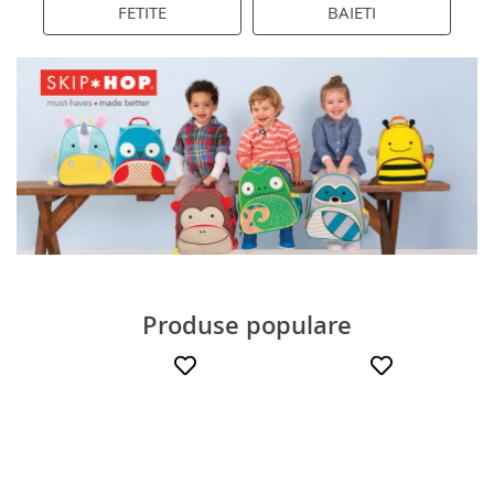
FETITE
BAIETI
Produse populare