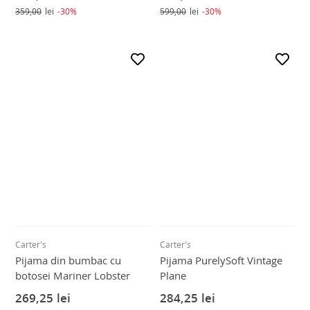
359,00
lei
-30%
599,00
lei
-30%
Carter's
Carter's
Pijama din bumbac cu
Pijama PurelySoft Vintage
botosei Mariner Lobster
Plane
269,25
lei
284,25
lei