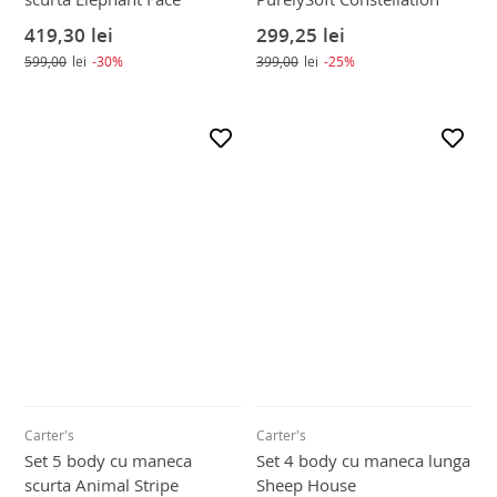
419,30
lei
299,25
lei
599,00
lei
-30%
399,00
lei
-25%
Carter's
Carter's
Set 5 body cu maneca
Set 4 body cu maneca lunga
scurta Animal Stripe
Sheep House