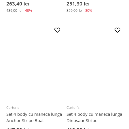
263,40
lei
251,30
lei
439,00
lei
-40%
359,00
lei
-30%
Carter's
Carter's
Set 4 body cu maneca lunga
Set 4 body cu maneca lunga
Anchor Stripe Boat
Dinosaur Stripe