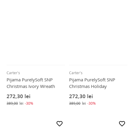
Carter's
Carter's
Pijama PurelySoft SNP
Pijama PurelySoft SNP
Christmas Ivory Wreath
Christmas Holiday
272,30
lei
272,30
lei
389,00
lei
-30%
389,00
lei
-30%