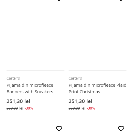
Carter's
Carter's
Pijama din microfleece
Pijama din microfleece Plaid
Banners with Sneakers
Print Christmas
251,30
lei
251,30
lei
359,00
lei
-30%
359,00
lei
-30%