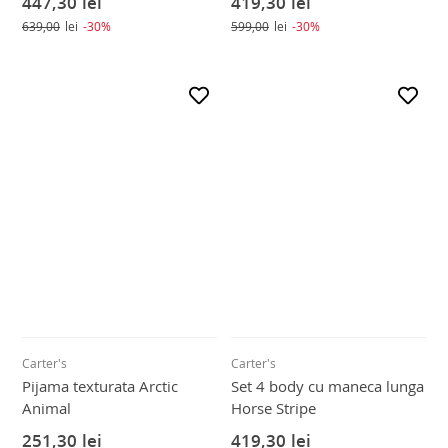
447,30
lei
419,30
lei
639,00
lei
-30%
599,00
lei
-30%
Carter's
Carter's
Pijama texturata Arctic
Set 4 body cu maneca lunga
Animal
Horse Stripe
251,30
lei
419,30
lei