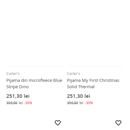
Carter's
Carter's
Pijama din microfleece Blue
Pijama My First Christmas
Stripe Dino
Solid Thermal
251,30
lei
251,30
lei
359,00
lei
-30%
359,00
lei
-30%