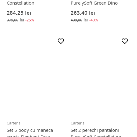
Constellation
PurelySoft Green Dino
284,25
lei
263,40
lei
379,00
lei
-25%
439,00
lei
-40%
Carter's
Carter's
Set 5 body cu maneca
Set 2 perechi pantaloni
scurta Elephant Face
PurelySoft Constellation