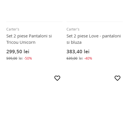
Carter's
Carter's
Set 2 piese Pantaloni si
Set 2 piese Love - pantaloni
Tricou Unicorn
si bluza
299,50
lei
383,40
lei
599,00
lei
-50%
639,00
lei
-40%