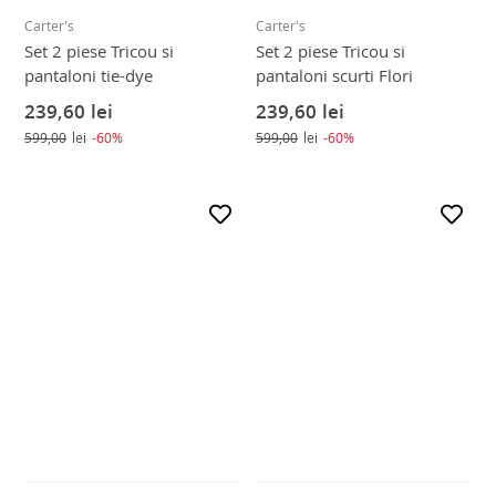
Carter's
Carter's
Set 2 piese Tricou si
Set 2 piese Tricou si
pantaloni tie-dye
pantaloni scurti Flori
239,60
lei
239,60
lei
599,00
lei
-60%
599,00
lei
-60%