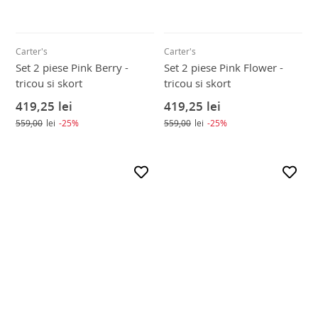
Carter's
Carter's
Set 2 piese Pink Berry -
Set 2 piese Pink Flower -
tricou si skort
tricou si skort
419,25
lei
419,25
lei
559,00
lei
-25%
559,00
lei
-25%