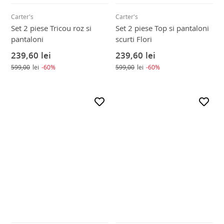
Carter's
Carter's
Set 2 piese Tricou roz si
Set 2 piese Top si pantaloni
pantaloni
scurti Flori
239,60
lei
239,60
lei
599,00
lei
-60%
599,00
lei
-60%