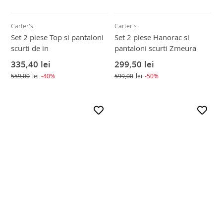
Carter's
Carter's
Set 2 piese Top si pantaloni
Set 2 piese Hanorac si
scurti de in
pantaloni scurti Zmeura
335,40
lei
299,50
lei
559,00
lei
-40%
599,00
lei
-50%