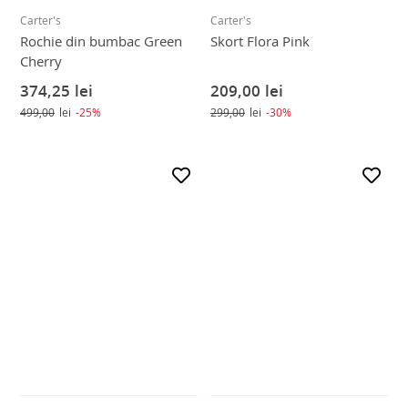
Carter's
Carter's
Rochie din bumbac Green
Skort Flora Pink
Cherry
374,25
lei
209,00
lei
499,00
lei
-25%
299,00
lei
-30%