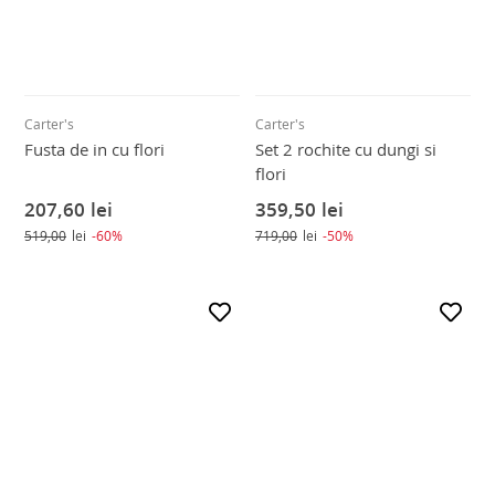
Carter's
Carter's
Fusta de in cu flori
Set 2 rochite cu dungi si
flori
207,60
lei
359,50
lei
519,00
lei
-60%
719,00
lei
-50%