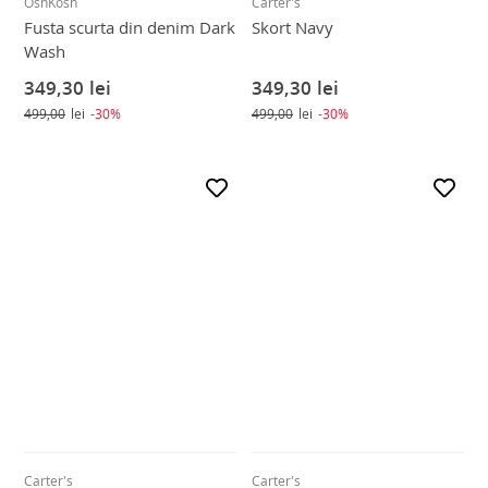
OshKosh
Carter's
Fusta scurta din denim Dark
Skort Navy
Wash
349,30
lei
349,30
lei
499,00
lei
-30%
499,00
lei
-30%
Carter's
Carter's