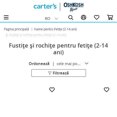
Haine bebelusi fete (0-24 luni)
Haine bebeluși băieți (0-24 luni)
Haine pentru Fetițe (2-14 ani)
Haine Băieți (2-14 ani)
Skip Hop
RO
Categorii
Categorii
Categorii
Categorii
Categorii
Vezi toate Haine bebelusi fete (0-24 luni)
Vezi toate Haine bebeluși băieți (0-24 luni)
Vezi toate Haine pentru Fetițe (2-14 ani)
Vezi toate Haine Băieți (2-14 ani)
Vezi toate Skip Hop
Pagina principală
Haine pentru Fetițe (2-14 ani)
Fustițe și rochițe pentru fetițe (2-14 ani)
Rochițe pentru fetițe
Body Bebeluși Băieți
Fustițe și rochițe pentru fetițe (2-14 ani)
Pijamale băieți (2-14 ani)
Accesorii cărucioare
Fustițe și rochițe pentru fetițe (2-14
Body bebelusi fetițe
Salopeta baietei (0-24 luni)
Tricouri și bluze fete (2-14 ani)
Salopeta băieți (2-14 ani)
Accesorii pentru baie
ani)
Pijamale fetițe
Pijamale bebeluși băieți (0-24 luni)
Ținute: seturi fetițe (2-14 ani)
Seturi de haine pentru băieți 2-14 ani
Alte accesorii
Ordonează
|
cele mai populare
Salopete fetițe
Seturi nou-născuți băieți (0-24 luni)
Jachete și hanorac fetițe (2-14 ani)
Bluze, tricouri și cămașă băieți (2-14 ani)
Bavete
Tricouri și Bluze pentru fetițe
Pantaloni baieti (0-24 luni)
Pantaloni fetite (2-14 ani)
Jachete și hanorace pentru băieți 2-14 ani
Cădițe pentru copii
Filtrează
Cardigane și jachete fetițe
Jachete si cardigan baieti (0-24 luni)
Lenjerie și ciorapi fetițe (2-14 ani)
Pantaloni băieți 2-14 ani
Cănuțe, Termosuri și Sticle pentru Copii
Seturi de haine pentru fetite
Accesorii pentru baieti (0-24 luni)
Pijamale fetițe (2-14 ani)
Lenjerie și accesorii pentru băieți de 2–14 ani
Genți pentru maternitate
Pantaloni pentru fetițe
Tricouri și bluze băieți (0-24 luni)
Salopete fetite (2-14 ani)
Jocuri de masă
Mărimi
Accesorii: căciuli si ciorapi pentru fetite
Jucarii interactive pentru bebeluși
2 ani
3 ani
4 ani
5 ani
Mărimi
Mărimi