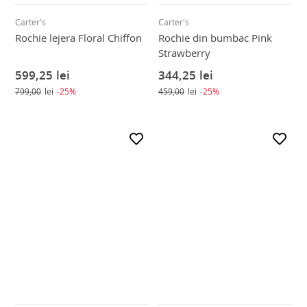
Carter's
Carter's
Rochie lejera Floral Chiffon
Rochie din bumbac Pink
Strawberry
599,25
lei
344,25
lei
799,00
lei
-25%
459,00
lei
-25%