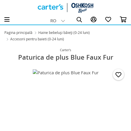
Haine bebelusi fete (0-24 luni)
Haine bebeluși băieți (0-24 luni)
Haine pentru Fetițe (2-14 ani)
Haine Băieți (2-14 ani)
Skip Hop
RO
Categorii
Categorii
Categorii
Categorii
Categorii
Vezi toate Haine bebelusi fete (0-24 luni)
Vezi toate Haine bebeluși băieți (0-24 luni)
Vezi toate Haine pentru Fetițe (2-14 ani)
Vezi toate Haine Băieți (2-14 ani)
Vezi toate Skip Hop
Pagina principală
Haine bebeluși băieți (0-24 luni)
Accesorii pentru baieti (0-24 luni)
Rochițe pentru fetițe
Body Bebeluși Băieți
Fustițe și rochițe pentru fetițe (2-14 ani)
Pijamale băieți (2-14 ani)
Accesorii cărucioare
Carter's
Body bebelusi fetițe
Salopeta baietei (0-24 luni)
Tricouri și bluze fete (2-14 ani)
Salopeta băieți (2-14 ani)
Accesorii pentru baie
Paturica de plus Blue Faux Fur
Pijamale fetițe
Pijamale bebeluși băieți (0-24 luni)
Ținute: seturi fetițe (2-14 ani)
Seturi de haine pentru băieți 2-14 ani
Alte accesorii
Salopete fetițe
Seturi nou-născuți băieți (0-24 luni)
Jachete și hanorac fetițe (2-14 ani)
Bluze, tricouri și cămașă băieți (2-14 ani)
Bavete
Tricouri și Bluze pentru fetițe
Pantaloni baieti (0-24 luni)
Pantaloni fetite (2-14 ani)
Jachete și hanorace pentru băieți 2-14 ani
Cădițe pentru copii
Cardigane și jachete fetițe
Jachete si cardigan baieti (0-24 luni)
Lenjerie și ciorapi fetițe (2-14 ani)
Pantaloni băieți 2-14 ani
Cănuțe, Termosuri și Sticle pentru Copii
Seturi de haine pentru fetite
Accesorii pentru baieti (0-24 luni)
Pijamale fetițe (2-14 ani)
Lenjerie și accesorii pentru băieți de 2–14 ani
Genți pentru maternitate
Pantaloni pentru fetițe
Tricouri și bluze băieți (0-24 luni)
Salopete fetite (2-14 ani)
Jocuri de masă
Mărimi
Accesorii: căciuli si ciorapi pentru fetite
Jucarii interactive pentru bebeluși
2 ani
3 ani
4 ani
5 ani
Mărimi
Mărimi