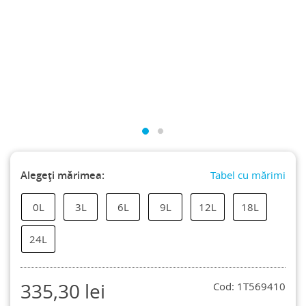
Jucării muzicale
2 ani
PRE
3 ani
0L
4 ani
3L
5 ani
6L
Mărimi
6 ani
7 ani
8 ani
10 ani
Jucării pentru baie
PRE
0L
3L
6L
6 ani
9L
7 ani
12L
8 ani
18L
10 ani
24L
11 ani
12 ani
Lămpi pentru copii și accesorii de camera
Colecții
9L
12L
18L
24L
Colecții
11 ani
12 ani
14T
Lănțișoare și cutii pentru suzete
De sărbători
Colecții
De sărbători
Colecții
Măsuță pentru copii
De sărbători
Little Planet Organic
De sărbători
Noutăți
Premergătoare pentru copii
Little Planet Organic
Noutăți
Noutăți
Little Baby Basics
Rucsac pentru Copii și Părinți
Noutăți
Little Baby Basics
Little Baby Basics
Salteluțe de joacă
Alegeți mărimea:
Tabel cu mărimi
Little Baby Basics
Veselă pentru Copii
0L
3L
6L
9L
12L
18L
Zornăitoare și jucării dentiție
24L
Colecții
La masă
335,30
lei
Cod: 1T569410
Accesorii