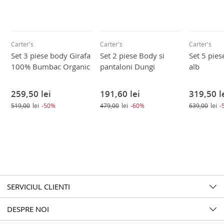
Carter's
Carter's
Carter's
Set 3 piese body Girafa
Set 2 piese Body si
Set 5 pie
100% Bumbac Organic
pantaloni Dungi
alb
259,50
lei
191,60
lei
319,50
l
519,00
lei
-50%
479,00
lei
-60%
639,00
lei
-
SERVICIUL CLIENTI
DESPRE NOI