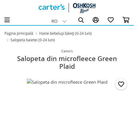
Haine bebelusi fete (0-24 luni)
Haine bebeluși băieți (0-24 luni)
Haine pentru Fetițe (2-14 ani)
Haine Băieți (2-14 ani)
Skip Hop
RO
Categorii
Categorii
Categorii
Categorii
Categorii
Vezi toate Haine bebelusi fete (0-24 luni)
Vezi toate Haine bebeluși băieți (0-24 luni)
Vezi toate Haine pentru Fetițe (2-14 ani)
Vezi toate Haine Băieți (2-14 ani)
Vezi toate Skip Hop
Pagina principală
Haine bebeluși băieți (0-24 luni)
Salopeta baietei (0-24 luni)
Rochițe pentru fetițe
Body Bebeluși Băieți
Fustițe și rochițe pentru fetițe (2-14 ani)
Pijamale băieți (2-14 ani)
Accesorii cărucioare
Carter's
Body bebelusi fetițe
Salopeta baietei (0-24 luni)
Tricouri și bluze fete (2-14 ani)
Salopeta băieți (2-14 ani)
Accesorii pentru baie
Salopeta din microfleece Green
Pijamale fetițe
Pijamale bebeluși băieți (0-24 luni)
Ținute: seturi fetițe (2-14 ani)
Seturi de haine pentru băieți 2-14 ani
Alte accesorii
Plaid
Salopete fetițe
Seturi nou-născuți băieți (0-24 luni)
Jachete și hanorac fetițe (2-14 ani)
Bluze, tricouri și cămașă băieți (2-14 ani)
Bavete
Tricouri și Bluze pentru fetițe
Pantaloni baieti (0-24 luni)
Pantaloni fetite (2-14 ani)
Jachete și hanorace pentru băieți 2-14 ani
Cădițe pentru copii
Cardigane și jachete fetițe
Jachete si cardigan baieti (0-24 luni)
Lenjerie și ciorapi fetițe (2-14 ani)
Pantaloni băieți 2-14 ani
Cănuțe, Termosuri și Sticle pentru Copii
Seturi de haine pentru fetite
Accesorii pentru baieti (0-24 luni)
Pijamale fetițe (2-14 ani)
Lenjerie și accesorii pentru băieți de 2–14 ani
Genți pentru maternitate
Pantaloni pentru fetițe
Tricouri și bluze băieți (0-24 luni)
Salopete fetite (2-14 ani)
Jocuri de masă
Mărimi
Accesorii: căciuli si ciorapi pentru fetite
Jucarii interactive pentru bebeluși
2 ani
3 ani
4 ani
5 ani
Mărimi
Mărimi