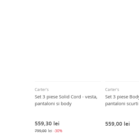
Carter's
Carter's
Set 3 piese Solid Cord - vesta,
Set 3 piese Body
pantaloni si body
pantaloni scurt
559,30
lei
559,00
lei
799,00
lei
-30%