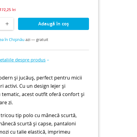
172,25
lei
Adaugă în coș
ea în Chișinău
azi — gratuit
taliile despre produs
–
dern și jucăuș, perfect pentru micii
i activi. Cu un design lejer și
tematic, acest outfit oferă confort și
are zi.
tricou tip polo cu mânecă scurtă,
ânecă scurtă și capse, pantaloni
mozi cu talie elastică, imprimeu