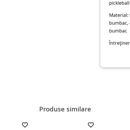
pickleball
Material:
bumbac, 4
bumbac
Întreține
Produse similare