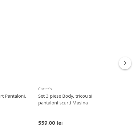
Carter's
Carter's
rt Pantaloni,
Set 3 piese Body, tricou si
Set 2 piese B
pantaloni scurti Masina
tricou si panta
359,25
lei
559,00
lei
479,00
lei
-25%