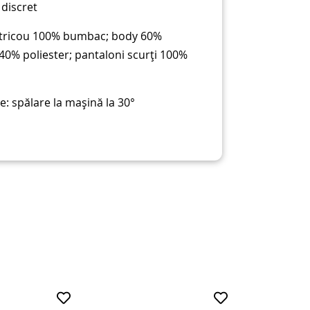
 discret
tricou 100% bumbac; body 60%
0% poliester; pantaloni scurți 100%
re:
spălare la mașină la 30°