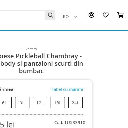
RO
Carter's
piese Pickleball Chambray -
 body si pantaloni scurti din
bumbac
ărimea:
Tabel cu mărimi
6L
9L
12L
18L
24L
75
lei
Cod: 1U533910