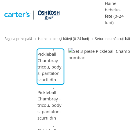
Haine
bebelusi
fete (0-24
luni)
Pagina principală
Haine bebeluși băieți (0-24 luni)
Seturi nou-născuți băie