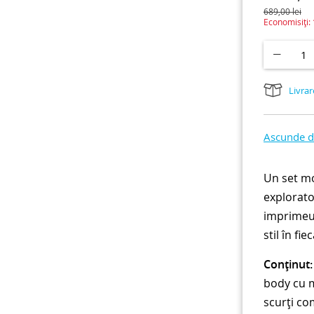
689,00
lei
Economisiți:
Livrar
Ascunde de
Un set mo
explorator
imprimeu 
stil în fiec
Conținut:
body cu m
scurți co