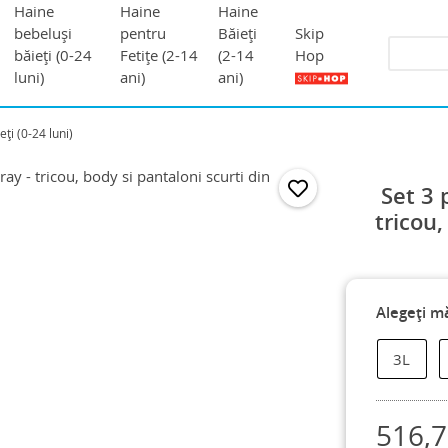
Haine
Haine
Haine
Skip
bebeluși
pentru
Băieți
Hop
băieți (0-24
Fetițe (2-14
(2-14
luni)
ani)
ani)
ți (0-24 luni)
Set 3 
tricou,
Alegeți m
3L
516,