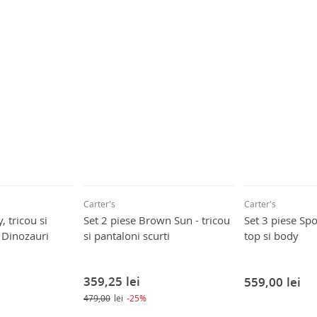
Carter's
Carter's
, tricou si
Set 2 piese Brown Sun - tricou
Set 3 piese Spo
i Dinozauri
si pantaloni scurti
top si body
359,25
lei
559,00
lei
479,00
lei
-25%