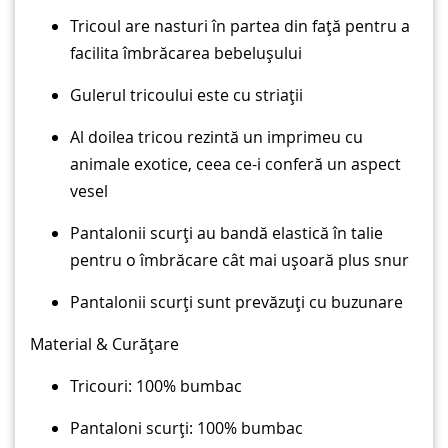
Tricoul are nasturi în partea din față pentru a
facilita îmbrăcarea bebelușului
Gulerul tricoului este cu striații
Al doilea tricou rezintă un imprimeu cu
animale exotice, ceea ce-i conferă un aspect
vesel
Pantalonii scurți au bandă elastică în talie
pentru o îmbrăcare cât mai ușoară plus snur
Pantalonii scurți sunt prevăzuți cu buzunare
Material & Curățare
Tricouri: 100% bumbac
Pantaloni scurți: 100% bumbac