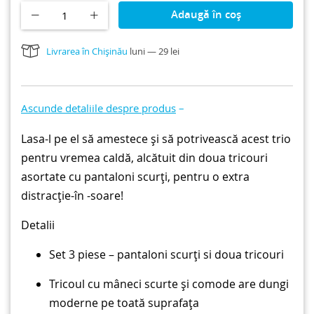
Rucsacuri și genți
Adaugă în coș
La plimbare
Livrarea în Chișinău
luni — 29 lei
Jocuri și jucării
Pentru baie
Ascunde detaliile despre produs
–
Lasa-l pe el să amestece și să potrivească acest trio
pentru vremea caldă, alcătuit din doua tricouri
asortate cu pantaloni scurți, pentru o extra
distracție-în -soare!
Detalii
Set 3 piese – pantaloni scurți si doua tricouri
Tricoul cu mâneci scurte și comode are dungi
moderne pe toată suprafața