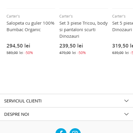
Carter's
Carter's
Carter's
Salopeta cu guler 100%
Set 3 piese Tricou, body
Set 5 pie
Bumbac Organic
si pantaloni scurti
Dinozauri
Dinozauri
294,50
lei
239,50
lei
319,50
l
589,00
lei
-50%
479,00
lei
-50%
639,00
lei
-
SERVICIUL CLIENTI
DESPRE NOI
Facebook
Instagram