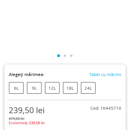
Jucării muzicale
2 ani
PRE
3 ani
0L
4 ani
3L
5 ani
6L
Mărimi
6 ani
7 ani
8 ani
10 ani
Jucării pentru baie
PRE
0L
3L
6L
6 ani
9L
7 ani
12L
8 ani
18L
10 ani
24L
11 ani
12 ani
Lămpi pentru copii și accesorii de camera
Colecții
9L
12L
18L
24L
Colecții
11 ani
12 ani
14T
Lănțișoare și cutii pentru suzete
De sărbători
Colecții
De sărbători
Colecții
Măsuță pentru copii
De sărbători
Little Planet Organic
De sărbători
Noutăți
Premergătoare pentru copii
Little Planet Organic
Noutăți
Noutăți
Little Baby Basics
Rucsac pentru Copii și Părinți
Noutăți
Little Baby Basics
Little Baby Basics
Salteluțe de joacă
Alegeți mărimea:
Tabel cu mărimi
Little Baby Basics
Veselă pentru Copii
6L
9L
12L
18L
24L
Zornăitoare și jucării dentiție
Colecții
239,50
lei
Cod: 1K445710
La masă
479,00
lei
Economisiți:
239,50
lei
Accesorii