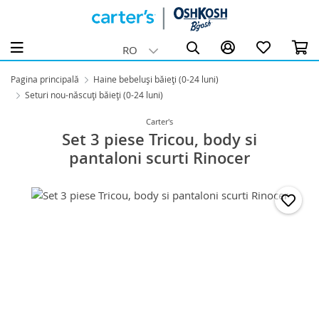
Haine bebelusi fete (0-24 luni)
Haine bebeluși băieți (0-24 luni)
Haine pentru Fetițe (2-14 ani)
Haine Băieți (2-14 ani)
Skip Hop
RO
Categorii
Categorii
Categorii
Categorii
Categorii
Vezi toate Haine bebelusi fete (0-24 luni)
Vezi toate Haine bebeluși băieți (0-24 luni)
Vezi toate Haine pentru Fetițe (2-14 ani)
Vezi toate Haine Băieți (2-14 ani)
Vezi toate Skip Hop
Pagina principală
Haine bebeluși băieți (0-24 luni)
Seturi nou-născuți băieți (0-24 luni)
Rochițe pentru fetițe
Body Bebeluși Băieți
Fustițe și rochițe pentru fetițe (2-14 ani)
Pijamale băieți (2-14 ani)
Accesorii cărucioare
Carter's
Body bebelusi fetițe
Salopeta baietei (0-24 luni)
Tricouri și bluze fete (2-14 ani)
Salopeta băieți (2-14 ani)
Accesorii pentru baie
Set 3 piese Tricou, body si
Pijamale fetițe
Pijamale bebeluși băieți (0-24 luni)
Ținute: seturi fetițe (2-14 ani)
Seturi de haine pentru băieți 2-14 ani
Alte accesorii
pantaloni scurti Rinocer
Salopete fetițe
Seturi nou-născuți băieți (0-24 luni)
Jachete și hanorac fetițe (2-14 ani)
Bluze, tricouri și cămașă băieți (2-14 ani)
Bavete
Tricouri și Bluze pentru fetițe
Pantaloni baieti (0-24 luni)
Pantaloni fetite (2-14 ani)
Jachete și hanorace pentru băieți 2-14 ani
Cădițe pentru copii
Cardigane și jachete fetițe
Jachete si cardigan baieti (0-24 luni)
Lenjerie și ciorapi fetițe (2-14 ani)
Pantaloni băieți 2-14 ani
Cănuțe, Termosuri și Sticle pentru Copii
Seturi de haine pentru fetite
Accesorii pentru baieti (0-24 luni)
Pijamale fetițe (2-14 ani)
Lenjerie și accesorii pentru băieți de 2–14 ani
Genți pentru maternitate
Pantaloni pentru fetițe
Tricouri și bluze băieți (0-24 luni)
Salopete fetite (2-14 ani)
Jocuri de masă
Mărimi
Accesorii: căciuli si ciorapi pentru fetite
Jucarii interactive pentru bebeluși
2 ani
3 ani
4 ani
5 ani
Mărimi
Mărimi