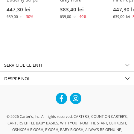
447,30
lei
383,40
lei
447,30
l
639,00
lei
-30%
639,00
lei
-40%
639,00
lei
-
SERVICIUL CLIENTI
DESPRE NOI
Facebook
Instagram
© 2026 Carter’s, Inc. All rights reserved. CARTER’S, COUNT ON CARTER’S,
CARTER’S LITTLE BABY BASICS, WITH YOU FROM THE START, OSHKOSH,
OSHKOSH B’GOSH, B’GOSH, BABY B’GOSH, ALWAYS BE GENUINE,