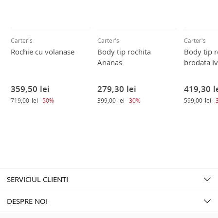
Carter's
Carter's
Carter's
Rochie cu volanase
Body tip rochita
Body tip r
Ananas
brodata I
359,50
lei
279,30
lei
419,30
l
719,00
lei
-50%
399,00
lei
-30%
599,00
lei
-
SERVICIUL CLIENTI
DESPRE NOI