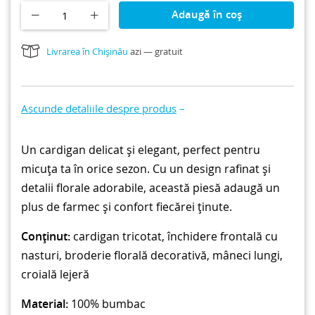
Rucsacuri și genți
Adaugă în coș
La plimbare
Livrarea în Chișinău
azi — gratuit
Jocuri și jucării
Pentru baie
Ascunde detaliile despre produs
–
Un cardigan delicat și elegant, perfect pentru
micuța ta în orice sezon. Cu un design rafinat și
detalii florale adorabile, această piesă adaugă un
plus de farmec și confort fiecărei ținute.
Conținut:
cardigan tricotat, închidere frontală cu
nasturi, broderie florală decorativă, mâneci lungi,
croială lejeră
Material:
100% bumbac