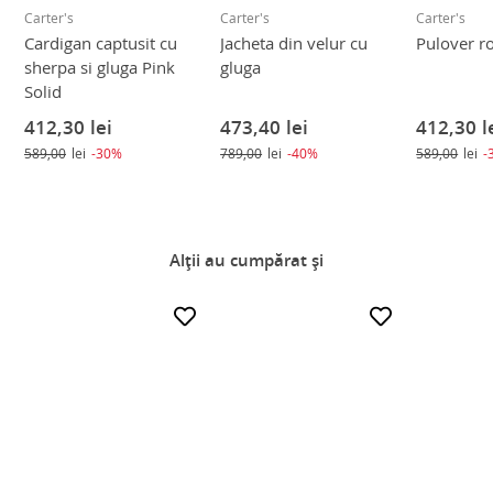
Carter's
Carter's
Carter's
Cardigan captusit cu
Jacheta din velur cu
Pulover ro
sherpa si gluga Pink
gluga
Solid
412,30
lei
473,40
lei
412,30
l
589,00
lei
-30%
789,00
lei
-40%
589,00
lei
-
Alții au cumpărat și