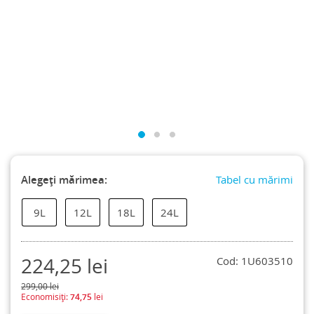
Jucării muzicale
2 ani
PRE
3 ani
0L
4 ani
3L
5 ani
6L
Mărimi
6 ani
7 ani
8 ani
10 ani
Jucării pentru baie
PRE
0L
3L
6L
6 ani
9L
7 ani
12L
8 ani
18L
10 ani
24L
11 ani
12 ani
Lămpi pentru copii și accesorii de camera
Colecții
9L
12L
18L
24L
Colecții
11 ani
12 ani
14T
Lănțișoare și cutii pentru suzete
De sărbători
Colecții
De sărbători
Colecții
Măsuță pentru copii
De sărbători
Little Planet Organic
De sărbători
Noutăți
Premergătoare pentru copii
Little Planet Organic
Noutăți
Noutăți
Little Baby Basics
Rucsac pentru Copii și Părinți
Noutăți
Little Baby Basics
Little Baby Basics
Salteluțe de joacă
Alegeți mărimea:
Tabel cu mărimi
Little Baby Basics
Veselă pentru Copii
9L
12L
18L
24L
Zornăitoare și jucării dentiție
Colecții
224,25
lei
Cod: 1U603510
La masă
299,00
lei
Economisiți:
74,75
lei
Accesorii