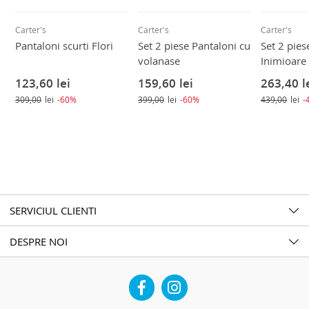
Carter's
Carter's
Carter's
Pantaloni scurti Flori
Set 2 piese Pantaloni cu
Set 2 pies
volanase
Inimioare
123,60
lei
159,60
lei
263,40
l
309,00
lei
-60%
399,00
lei
-60%
439,00
lei
-
SERVICIUL CLIENTI
DESPRE NOI
Facebook
Instagram