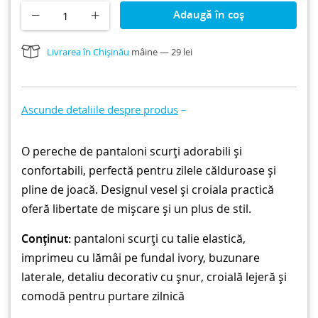
Rucsacuri și genți
Adaugă în coș
La plimbare
Livrarea în Chișinău
mâine — 29 lei
Jocuri și jucării
Pentru baie
Ascunde detaliile despre produs
–
O pereche de pantaloni scurți adorabili și
confortabili, perfectă pentru zilele călduroase și
pline de joacă. Designul vesel și croiala practică
oferă libertate de mișcare și un plus de stil.
Conținut:
pantaloni scurți cu talie elastică,
imprimeu cu lămâi pe fundal ivory, buzunare
laterale, detaliu decorativ cu șnur, croială lejeră și
comodă pentru purtare zilnică