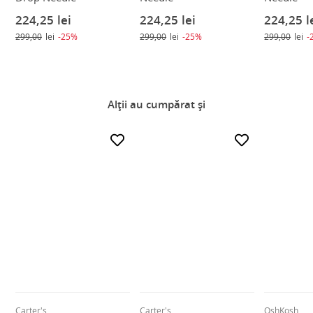
224,25
lei
224,25
lei
224,25
l
299,00
lei
-25%
299,00
lei
-25%
299,00
lei
-
Alții au cumpărat și
Carter's
Carter's
OshKosh