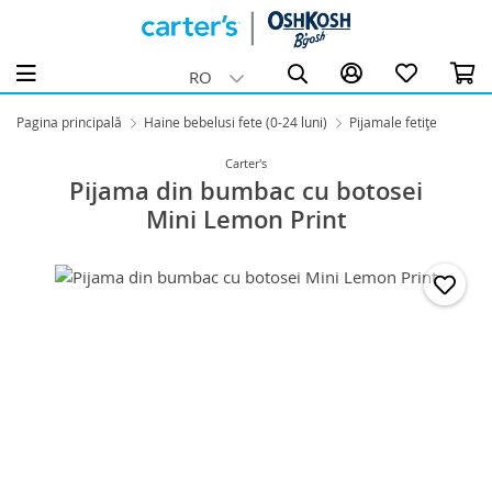
Haine bebelusi fete (0-24 luni)
Haine bebeluși băieți (0-24 luni)
Haine pentru Fetițe (2-14 ani)
Haine Băieți (2-14 ani)
Skip Hop
RO
Categorii
Categorii
Categorii
Categorii
Categorii
Vezi toate Haine bebelusi fete (0-24 luni)
Vezi toate Haine bebeluși băieți (0-24 luni)
Vezi toate Haine pentru Fetițe (2-14 ani)
Vezi toate Haine Băieți (2-14 ani)
Vezi toate Skip Hop
Pagina principală
Haine bebelusi fete (0-24 luni)
Pijamale fetițe
Rochițe pentru fetițe
Body Bebeluși Băieți
Fustițe și rochițe pentru fetițe (2-14 ani)
Pijamale băieți (2-14 ani)
Accesorii cărucioare
Carter's
Pijama din bumbac cu botosei
Body bebelusi fetițe
Salopeta baietei (0-24 luni)
Tricouri și bluze fete (2-14 ani)
Salopeta băieți (2-14 ani)
Accesorii pentru baie
Mini Lemon Print
Pijamale fetițe
Pijamale bebeluși băieți (0-24 luni)
Ținute: seturi fetițe (2-14 ani)
Seturi de haine pentru băieți 2-14 ani
Alte accesorii
Salopete fetițe
Seturi nou-născuți băieți (0-24 luni)
Jachete și hanorac fetițe (2-14 ani)
Bluze, tricouri și cămașă băieți (2-14 ani)
Bavete
Tricouri și Bluze pentru fetițe
Pantaloni baieti (0-24 luni)
Pantaloni fetite (2-14 ani)
Jachete și hanorace pentru băieți 2-14 ani
Cădițe pentru copii
Cardigane și jachete fetițe
Jachete si cardigan baieti (0-24 luni)
Lenjerie și ciorapi fetițe (2-14 ani)
Pantaloni băieți 2-14 ani
Cănuțe, Termosuri și Sticle pentru Copii
Seturi de haine pentru fetite
Accesorii pentru baieti (0-24 luni)
Pijamale fetițe (2-14 ani)
Lenjerie și accesorii pentru băieți de 2–14 ani
Genți pentru maternitate
Pantaloni pentru fetițe
Tricouri și bluze băieți (0-24 luni)
Salopete fetite (2-14 ani)
Jocuri de masă
Mărimi
Accesorii: căciuli si ciorapi pentru fetite
Jucarii interactive pentru bebeluși
2 ani
3 ani
4 ani
5 ani
Mărimi
Mărimi