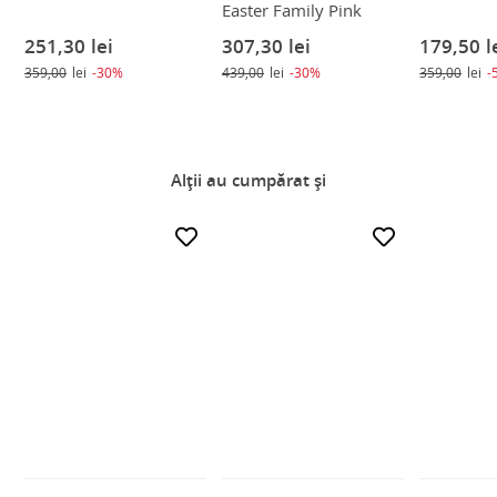
Easter Family Pink
251,30
lei
307,30
lei
179,50
l
359,00
lei
-30%
439,00
lei
-30%
359,00
lei
-
Alții au cumpărat și