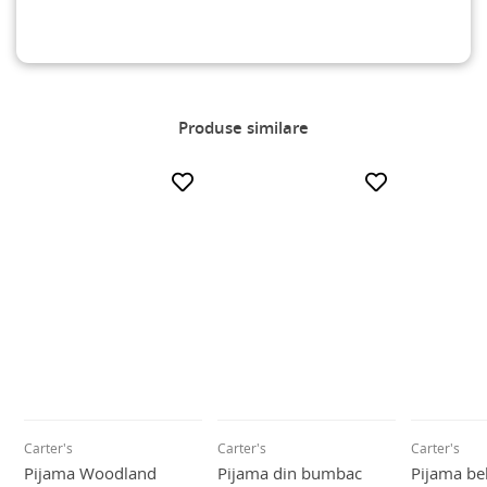
Produse similare
Carter's
Carter's
Carter's
Pijama Woodland
Pijama din bumbac
Pijama be