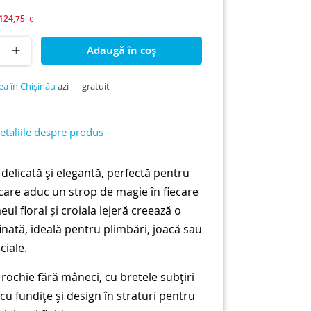
124,75
lei
Adaugă în coș
ea în Chișinău
azi — gratuit
taliile despre produs
–
 delicată și elegantă, perfectă pentru
care aduc un strop de magie în fiecare
eul floral și croiala lejeră creează o
finată, ideală pentru plimbări, joacă sau
ciale.
rochie fără mâneci, cu bretele subțiri
cu fundițe și design în straturi pentru