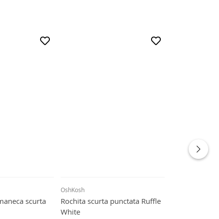
OshKosh
Carter's
maneca scurta
Rochita scurta punctata Ruffle
Body cu mane
White
Little Dude