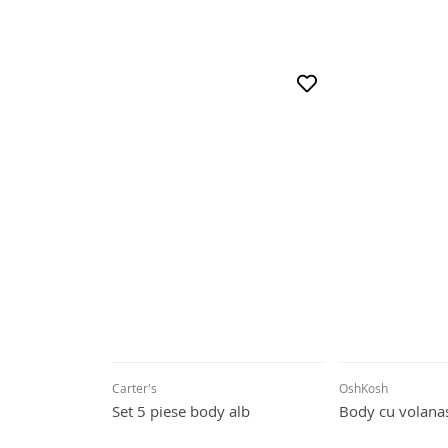
Carter's
OshKosh
Set 5 piese body alb
Body cu volana