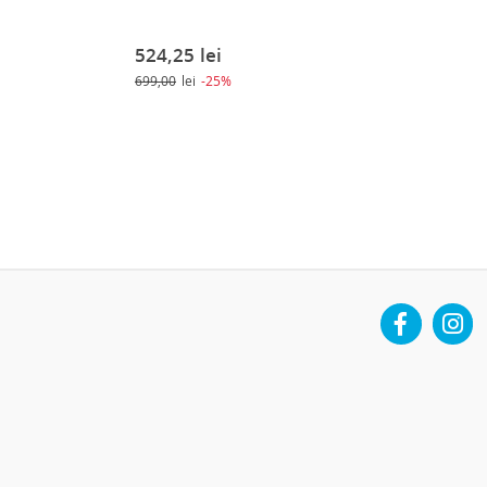
524,25
lei
181,30
lei
699,00
lei
-25%
259,00
lei
-30%
Facebook
Instag