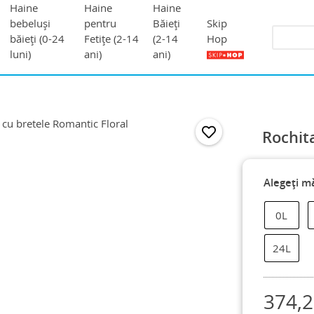
Haine
Haine
Haine
Skip
bebeluși
pentru
Băieți
Hop
băieți (0-24
Fetițe (2-14
(2-14
luni)
ani)
ani)
Rochit
Alegeți m
0L
24L
374,