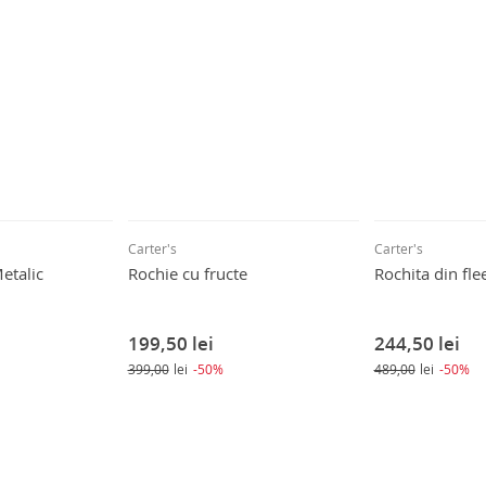
Carter's
Carter's
etalic
Rochie cu fructe
Rochita din fle
199,50
lei
244,50
lei
399,00
lei
-50%
489,00
lei
-50%