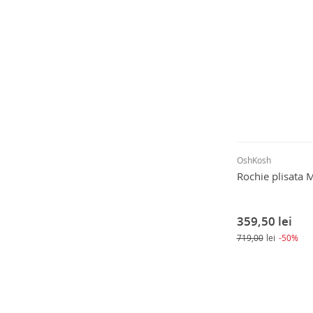
OshKosh
Rochie plisata M
359,50
lei
719,00
lei
-50%