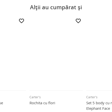
Alții au cumpărat și
Carter's
Carter's
se
Rochita cu flori
Set 5 body cu 
Elephant Face