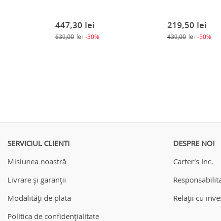
447,30
lei
219,50
lei
639,00
lei
-30%
439,00
lei
-50%
SERVICIUL CLIENTI
DESPRE NOI
Misiunea noastră
Carter’s Inc.
Livrare și garanții
Responsabilita
Modalități de plata
Relații cu inves
Politica de confidențialitate