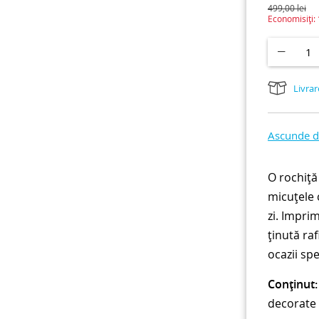
499,00
lei
Economisiți:
Livrar
Ascunde de
O rochiță
micuțele 
zi. Imprim
ținută ra
ocazii spe
Conținut:
decorate 