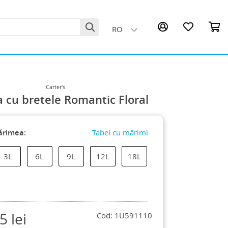
RO
Carter's
a cu bretele Romantic Floral
ărimea:
Tabel cu mărimi
3L
6L
9L
12L
18L
25
lei
Cod: 1U591110