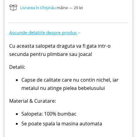
Rucsacuri și genți
Livrarea în Chișinău
mâine — 29 lei
La plimbare
Jocuri și jucării
Ascunde detaliile despre produs
–
Pentru baie
Cu aceasta salopeta draguta va fi gata intr-o
secunda pentru plimbare sau joaca!
Detalii:
Capse de calitate care nu contin nichel, iar
metalul nu atinge pielea bebelusului
Material & Curatare:
Salopeta: 100% bumbac
Se poate spala la masina automata