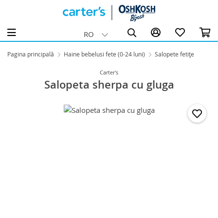
Haine bebelusi fete (0-24 luni)
Haine bebeluși băieți (0-24 luni)
Haine pentru Fetițe (2-14 ani)
Haine Băieți (2-14 ani)
Skip Hop
RO
Categorii
Categorii
Categorii
Categorii
Categorii
Vezi toate Haine bebelusi fete (0-24 luni)
Vezi toate Haine bebeluși băieți (0-24 luni)
Vezi toate Haine pentru Fetițe (2-14 ani)
Vezi toate Haine Băieți (2-14 ani)
Vezi toate Skip Hop
Pagina principală
Haine bebelusi fete (0-24 luni)
Salopete fetițe
Rochițe pentru fetițe
Body Bebeluși Băieți
Fustițe și rochițe pentru fetițe (2-14 ani)
Pijamale băieți (2-14 ani)
Accesorii cărucioare
Carter's
Salopeta sherpa cu gluga
Body bebelusi fetițe
Salopeta baietei (0-24 luni)
Tricouri și bluze fete (2-14 ani)
Salopeta băieți (2-14 ani)
Accesorii pentru baie
Pijamale fetițe
Pijamale bebeluși băieți (0-24 luni)
Ținute: seturi fetițe (2-14 ani)
Seturi de haine pentru băieți 2-14 ani
Alte accesorii
Salopete fetițe
Seturi nou-născuți băieți (0-24 luni)
Jachete și hanorac fetițe (2-14 ani)
Bluze, tricouri și cămașă băieți (2-14 ani)
Bavete
Tricouri și Bluze pentru fetițe
Pantaloni baieti (0-24 luni)
Pantaloni fetite (2-14 ani)
Jachete și hanorace pentru băieți 2-14 ani
Cădițe pentru copii
Cardigane și jachete fetițe
Jachete si cardigan baieti (0-24 luni)
Lenjerie și ciorapi fetițe (2-14 ani)
Pantaloni băieți 2-14 ani
Cănuțe, Termosuri și Sticle pentru Copii
Seturi de haine pentru fetite
Accesorii pentru baieti (0-24 luni)
Pijamale fetițe (2-14 ani)
Lenjerie și accesorii pentru băieți de 2–14 ani
Genți pentru maternitate
Pantaloni pentru fetițe
Tricouri și bluze băieți (0-24 luni)
Salopete fetite (2-14 ani)
Jocuri de masă
Mărimi
Accesorii: căciuli si ciorapi pentru fetite
Jucarii interactive pentru bebeluși
2 ani
3 ani
4 ani
5 ani
Mărimi
Mărimi