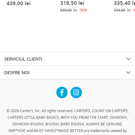
319,50
lei
335,40
l
439,00
lei
639,00
lei
-50%
559,00
lei
-
SERVICIUL CLIENTI
DESPRE NOI
Facebook
Instagram
© 2026 Carter’s, Inc. All rights reserved. CARTER’S, COUNT ON CARTER’S,
CARTER’S LITTLE BABY BASICS, WITH YOU FROM THE START, OSHKOSH,
OSHKOSH B’GOSH, B’GOSH, BABY B’GOSH, ALWAYS BE GENUINE,
SKIP*HOP, and MUST HAVES*MADE BETTER are trademarks owned by