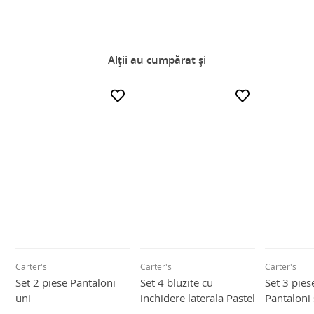
Alții au cumpărat și
Carter's
Carter's
Carter's
Set 2 piese Pantaloni
Set 4 bluzite cu
Set 3 pies
uni
inchidere laterala Pastel
Pantaloni 