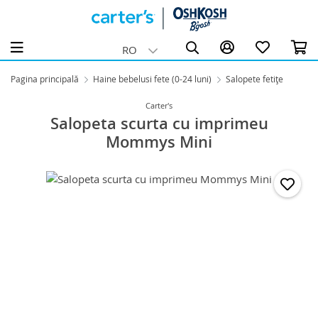
Haine bebelusi fete (0-24 luni)
Haine bebeluși băieți (0-24 luni)
Haine pentru Fetițe (2-14 ani)
Haine Băieți (2-14 ani)
Skip Hop
RO
Categorii
Categorii
Categorii
Categorii
Categorii
Vezi toate Haine bebelusi fete (0-24 luni)
Vezi toate Haine bebeluși băieți (0-24 luni)
Vezi toate Haine pentru Fetițe (2-14 ani)
Vezi toate Haine Băieți (2-14 ani)
Vezi toate Skip Hop
Pagina principală
Haine bebelusi fete (0-24 luni)
Salopete fetițe
Rochițe pentru fetițe
Body Bebeluși Băieți
Fustițe și rochițe pentru fetițe (2-14 ani)
Pijamale băieți (2-14 ani)
Accesorii cărucioare
Carter's
Salopeta scurta cu imprimeu
Body bebelusi fetițe
Salopeta baietei (0-24 luni)
Tricouri și bluze fete (2-14 ani)
Salopeta băieți (2-14 ani)
Accesorii pentru baie
Mommys Mini
Pijamale fetițe
Pijamale bebeluși băieți (0-24 luni)
Ținute: seturi fetițe (2-14 ani)
Seturi de haine pentru băieți 2-14 ani
Alte accesorii
Salopete fetițe
Seturi nou-născuți băieți (0-24 luni)
Jachete și hanorac fetițe (2-14 ani)
Bluze, tricouri și cămașă băieți (2-14 ani)
Bavete
Tricouri și Bluze pentru fetițe
Pantaloni baieti (0-24 luni)
Pantaloni fetite (2-14 ani)
Jachete și hanorace pentru băieți 2-14 ani
Cădițe pentru copii
Cardigane și jachete fetițe
Jachete si cardigan baieti (0-24 luni)
Lenjerie și ciorapi fetițe (2-14 ani)
Pantaloni băieți 2-14 ani
Cănuțe, Termosuri și Sticle pentru Copii
Seturi de haine pentru fetite
Accesorii pentru baieti (0-24 luni)
Pijamale fetițe (2-14 ani)
Lenjerie și accesorii pentru băieți de 2–14 ani
Genți pentru maternitate
Pantaloni pentru fetițe
Tricouri și bluze băieți (0-24 luni)
Salopete fetite (2-14 ani)
Jocuri de masă
Mărimi
Accesorii: căciuli si ciorapi pentru fetite
Jucarii interactive pentru bebeluși
2 ani
3 ani
4 ani
5 ani
Mărimi
Mărimi