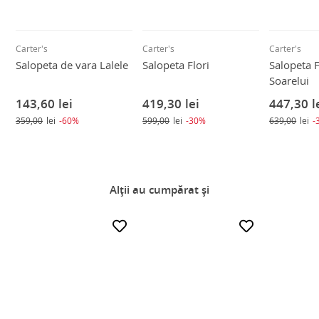
Carter's
Carter's
Carter's
Salopeta de vara Lalele
Salopeta Flori
Salopeta 
Soarelui
143,60
lei
419,30
lei
447,30
l
359,00
lei
-60%
599,00
lei
-30%
639,00
lei
-
Alții au cumpărat și