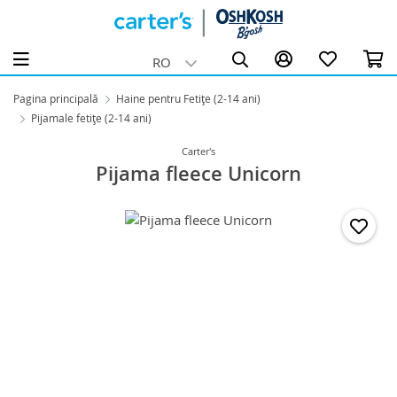
Haine bebelusi fete (0-24 luni)
Haine bebeluși băieți (0-24 luni)
Haine pentru Fetițe (2-14 ani)
Haine Băieți (2-14 ani)
Skip Hop
RO
Categorii
Categorii
Categorii
Categorii
Categorii
Vezi toate Haine bebelusi fete (0-24 luni)
Vezi toate Haine bebeluși băieți (0-24 luni)
Vezi toate Haine pentru Fetițe (2-14 ani)
Vezi toate Haine Băieți (2-14 ani)
Vezi toate Skip Hop
Pagina principală
Haine pentru Fetițe (2-14 ani)
Pijamale fetițe (2-14 ani)
Rochițe pentru fetițe
Body Bebeluși Băieți
Fustițe și rochițe pentru fetițe (2-14 ani)
Pijamale băieți (2-14 ani)
Accesorii cărucioare
Carter's
Body bebelusi fetițe
Salopeta baietei (0-24 luni)
Tricouri și bluze fete (2-14 ani)
Salopeta băieți (2-14 ani)
Accesorii pentru baie
Pijama fleece Unicorn
Pijamale fetițe
Pijamale bebeluși băieți (0-24 luni)
Ținute: seturi fetițe (2-14 ani)
Seturi de haine pentru băieți 2-14 ani
Alte accesorii
Salopete fetițe
Seturi nou-născuți băieți (0-24 luni)
Jachete și hanorac fetițe (2-14 ani)
Bluze, tricouri și cămașă băieți (2-14 ani)
Bavete
Tricouri și Bluze pentru fetițe
Pantaloni baieti (0-24 luni)
Pantaloni fetite (2-14 ani)
Jachete și hanorace pentru băieți 2-14 ani
Cădițe pentru copii
Cardigane și jachete fetițe
Jachete si cardigan baieti (0-24 luni)
Lenjerie și ciorapi fetițe (2-14 ani)
Pantaloni băieți 2-14 ani
Cănuțe, Termosuri și Sticle pentru Copii
Seturi de haine pentru fetite
Accesorii pentru baieti (0-24 luni)
Pijamale fetițe (2-14 ani)
Lenjerie și accesorii pentru băieți de 2–14 ani
Genți pentru maternitate
Pantaloni pentru fetițe
Tricouri și bluze băieți (0-24 luni)
Salopete fetite (2-14 ani)
Jocuri de masă
Mărimi
Accesorii: căciuli si ciorapi pentru fetite
Jucarii interactive pentru bebeluși
2 ani
3 ani
4 ani
5 ani
Mărimi
Mărimi