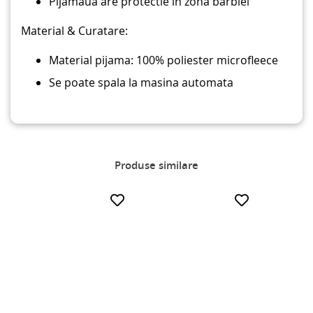
Pijamaua are protectie in zona barbiei
Material & Curatare:
Material pijama: 100% poliester microfleece
Se poate spala la masina automata
Produse similare