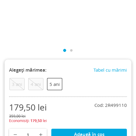
Jucării muzicale
2 ani
PRE
3 ani
0L
4 ani
3L
5 ani
6L
Mărimi
6 ani
7 ani
8 ani
10 ani
Jucării pentru baie
PRE
0L
3L
6L
6 ani
9L
7 ani
12L
8 ani
18L
10 ani
24L
11 ani
12 ani
Lămpi pentru copii și accesorii de camera
Colecții
9L
12L
18L
24L
Colecții
11 ani
12 ani
14T
Lănțișoare și cutii pentru suzete
De sărbători
Colecții
De sărbători
Colecții
Măsuță pentru copii
De sărbători
Little Planet Organic
De sărbători
Noutăți
Premergătoare pentru copii
Little Planet Organic
Noutăți
Noutăți
Little Baby Basics
Rucsac pentru Copii și Părinți
Noutăți
Little Baby Basics
Alegeți mărimea:
Tabel cu mărimi
Little Baby Basics
Salteluțe de joacă
Little Baby Basics
3 ani
4 ani
5 ani
Veselă pentru Copii
Zornăitoare și jucării dentiție
179,50
lei
Cod: 2R499110
Colecții
359,00
lei
La masă
Economisiți:
179,50
lei
Accesorii
Adaugă în coș