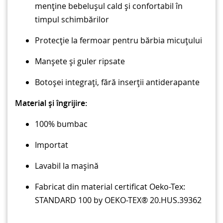
menține bebelușul cald și confortabil în
timpul schimbărilor
Protecție la fermoar pentru bărbia micuțului
Manșete și guler ripsate
Botoșei integrați, fără inserții antiderapante
Material și îngrijire:
100% bumbac
Importat
Lavabil la mașină
Fabricat din material certificat Oeko-Tex:
STANDARD 100 by OEKO-TEX® 20.HUS.39362