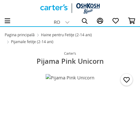
Haine bebelusi fete (0-24 luni)
Haine bebeluși băieți (0-24 luni)
Haine pentru Fetițe (2-14 ani)
Haine Băieți (2-14 ani)
Skip Hop
RO
Categorii
Categorii
Categorii
Categorii
Categorii
Vezi toate Haine bebelusi fete (0-24 luni)
Vezi toate Haine bebeluși băieți (0-24 luni)
Vezi toate Haine pentru Fetițe (2-14 ani)
Vezi toate Haine Băieți (2-14 ani)
Vezi toate Skip Hop
Pagina principală
Haine pentru Fetițe (2-14 ani)
Pijamale fetițe (2-14 ani)
Rochițe pentru fetițe
Body Bebeluși Băieți
Fustițe și rochițe pentru fetițe (2-14 ani)
Pijamale băieți (2-14 ani)
Accesorii cărucioare
Carter's
Body bebelusi fetițe
Salopeta baietei (0-24 luni)
Tricouri și bluze fete (2-14 ani)
Salopeta băieți (2-14 ani)
Accesorii pentru baie
Pijama Pink Unicorn
Pijamale fetițe
Pijamale bebeluși băieți (0-24 luni)
Ținute: seturi fetițe (2-14 ani)
Seturi de haine pentru băieți 2-14 ani
Alte accesorii
Salopete fetițe
Seturi nou-născuți băieți (0-24 luni)
Jachete și hanorac fetițe (2-14 ani)
Bluze, tricouri și cămașă băieți (2-14 ani)
Bavete
Tricouri și Bluze pentru fetițe
Pantaloni baieti (0-24 luni)
Pantaloni fetite (2-14 ani)
Jachete și hanorace pentru băieți 2-14 ani
Cădițe pentru copii
Cardigane și jachete fetițe
Jachete si cardigan baieti (0-24 luni)
Lenjerie și ciorapi fetițe (2-14 ani)
Pantaloni băieți 2-14 ani
Cănuțe, Termosuri și Sticle pentru Copii
Seturi de haine pentru fetite
Accesorii pentru baieti (0-24 luni)
Pijamale fetițe (2-14 ani)
Lenjerie și accesorii pentru băieți de 2–14 ani
Genți pentru maternitate
Pantaloni pentru fetițe
Tricouri și bluze băieți (0-24 luni)
Salopete fetite (2-14 ani)
Jocuri de masă
Mărimi
Accesorii: căciuli si ciorapi pentru fetite
Jucarii interactive pentru bebeluși
2 ani
3 ani
4 ani
5 ani
Mărimi
Mărimi