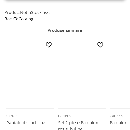
Rucsacuri și genți
ProductNotInStockText
La plimbare
BackToCatalog
Jocuri și jucării
Produse similare
Pentru baie
Carter's
Carter's
Carter's
Pantaloni scurti roz
Set 2 piese Pantaloni
Pantaloni 
roz si buline