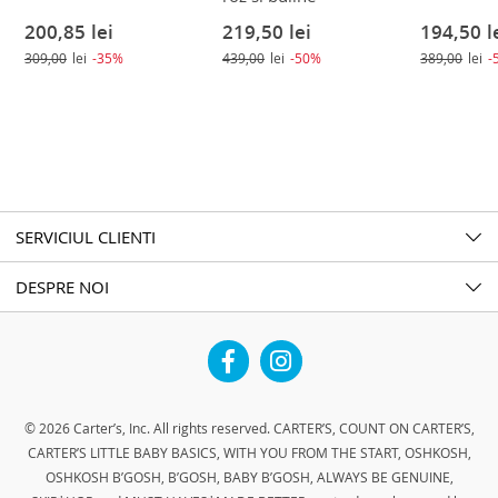
200,85
lei
219,50
lei
194,50
l
309,00
lei
-35%
439,00
lei
-50%
389,00
lei
-
SERVICIUL CLIENTI
DESPRE NOI
Facebook
Instagram
© 2026 Carter’s, Inc. All rights reserved. CARTER’S, COUNT ON CARTER’S,
CARTER’S LITTLE BABY BASICS, WITH YOU FROM THE START, OSHKOSH,
OSHKOSH B’GOSH, B’GOSH, BABY B’GOSH, ALWAYS BE GENUINE,